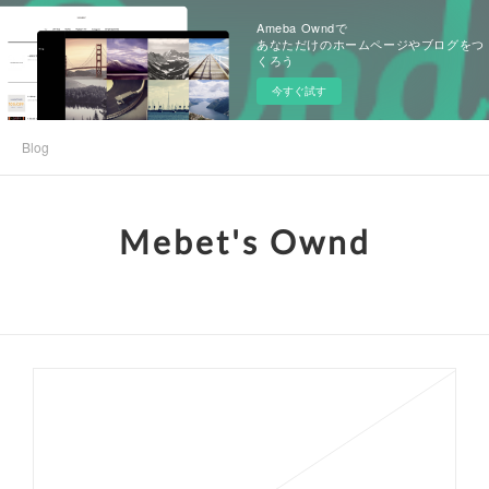
Ameba Owndで
あなただけのホームページやブログをつ
くろう
今すぐ試す
Blog
Mebet's Ownd